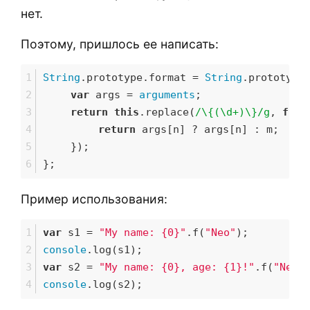
нет.
Поэтому, пришлось ее написать:
String
.prototype.format = 
String
.prototype
var
 args = 
arguments
;
return
this
.replace(
/\{(\d+)\}/g
, 
func
return
 args[n] ? args[n] : m;
	});
};
Пример использования:
var
 s1 = 
"My name: {0}"
.f(
"Neo"
);
console
.log(s1);
var
 s2 = 
"My name: {0}, age: {1}!"
.f(
"Neo"
console
.log(s2);