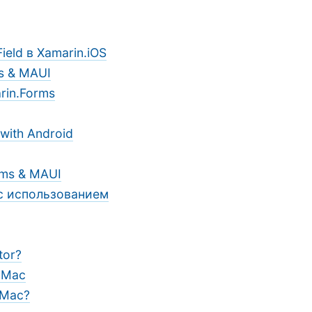
eld в Xamarin.iOS
s & MAUI
rin.Forms
 with Android
rms & MAUI
 с использованием
tor?
r Mac
 Mac?