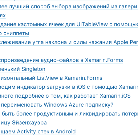
лее лучший способ выбора изображений из галери
ях
дание кастомных ячеек для UITableView с помощью
p сниппеты
леживание угла наклона и силы нажания Apple Pe
спроизведение аудио-файлов в Xamarin.Forms
енький Singleton
изонтальный ListView в Xamarin.Forms
одим индикатор загрузки в iOS c помощью Xamari
ного подробнее о том, как работает Xamarin.iOS
 переименовать Windows Azure подписку?
к быть более продуктивным и ликвидировать поте
рицу Эйзенхауэра
щаем Activity стек в Android