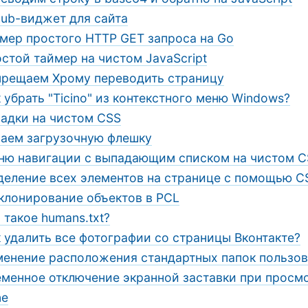
hub-виджет для сайта
мер простого HTTP GET запроса на Go
стой таймер на чистом JavaScript
прещаем Хрому переводить страницу
 убрать "Ticino" из контекстного меню Windows?
ладки на чистом CSS
аем загрузочную флешку
ню навигации с выпадающим списком на чистом C
деление всех элементов на странице с помощью C
клонирование объектов в PCL
 такое humans.txt?
 удалить все фотографии со страницы Вконтакте?
енение расположения стандартных папок пользов
менное отключение экранной заставки при просмо
ne