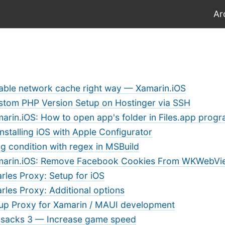
Ar
able network cache right way — Xamarin.iOS
stom PHP Version Setup on Hostinger via SSH
arin.iOS: How to open app's folder in Files.app progr
nstalling iOS with Apple Configurator
g condition with regex in MSBuild
marin.iOS: Remove Facebook Cookies From WKWebVi
rles Proxy: Setup for iOS
rles Proxy: Additional options
up Proxy for Xamarin / MAUI development
sacks 3 — Increase game speed