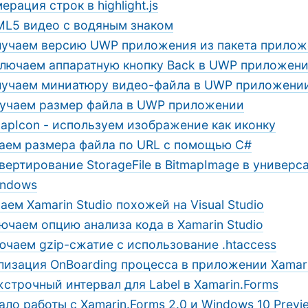
ерация строк в highlight.js
L5 видео с водяным знаком
учаем версию UWP приложения из пакета прилож
лючаем аппаратную кнопку Back в UWP приложен
учаем миниатюру видео-файла в UWP приложени
учаем размер файла в UWP приложении
mapIcon - используем изображение как иконку
аем размера файла по URL с помощью C#
вертирование StorageFile в BitmapImage в универс
indows
аем Xamarin Studio похожей на Visual Studio
ючаем опцию анализа кода в Xamarin Studio
ючаем gzip-сжатие с использование .htaccess
лизация OnBoarding процесса в приложении Xamari
строчный интервал для Label в Xamarin.Forms
ало работы с Xamarin.Forms 2.0 и Windows 10 Previ