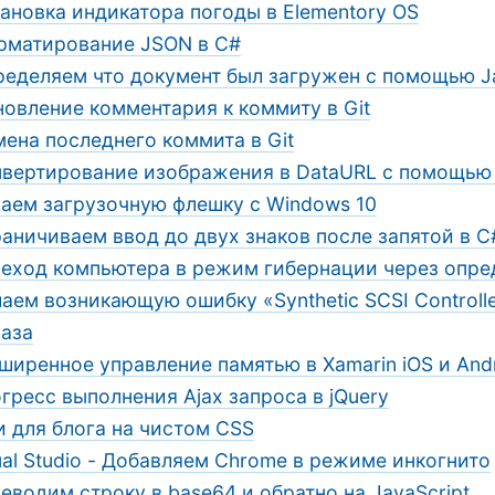
ановка индикатора погоды в Elementory OS
рматирование JSON в C#
ределяем что документ был загружен с помощью Ja
овление комментария к коммиту в Git
ена последнего коммита в Git
нвертирование изображения в DataURL с помощью 
аем загрузочную флешку с Windows 10
аничиваем ввод до двух знаков после запятой в C
еход компьютера в режим гибернации через опре
аем возникающую ошибку «Synthetic SCSI Controlle
раза
ширенное управление памятью в Xamarin iOS и And
гресс выполнения Ajax запроса в jQuery
и для блога на чистом CSS
ual Studio - Добавляем Chrome в режиме инкогнито
еводим строку в base64 и обратно на JavaScript