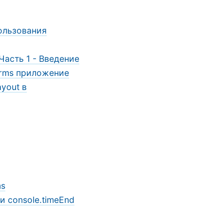
пользования
Часть 1 - Введение
orms приложение
yout в
ms
и console.timeEnd