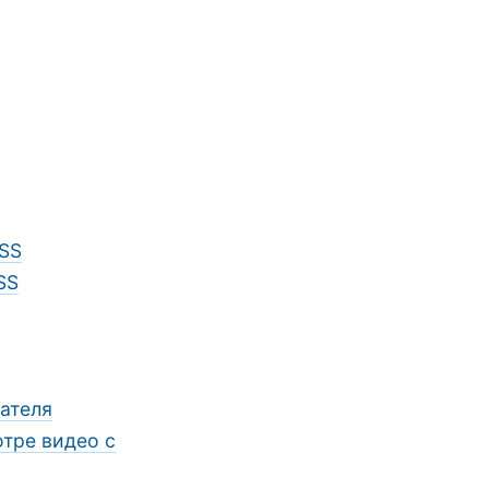
SS
SS
ателя
тре видео c