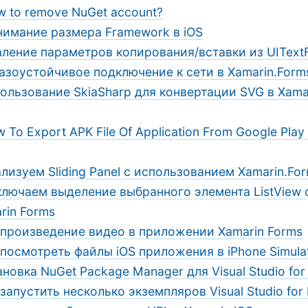
 to remove NuGet account?
имание размера Framework в iOS
ление параметров копирования/вставки из UITextFi
азоустойчивое подключение к сети в Xamarin.Form
ользование SkiaSharp для конвертации SVG в Xama
 To Export APK File Of Application From Google Play
лизуем Sliding Panel с использованием Xamarin.Fo
ключаем выделение выбранного элемента ListView
rin Forms
произведение видео в приложении Xamarin Forms
 посмотреть файлы iOS приложения в iPhone Simula
ановка NuGet Package Manager для Visual Studio fo
 запустить несколько экземпляров Visual Studio for