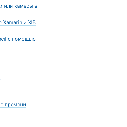
и или камеры в
 Xamarin и XIB
ncil с помощью
n
рю времени