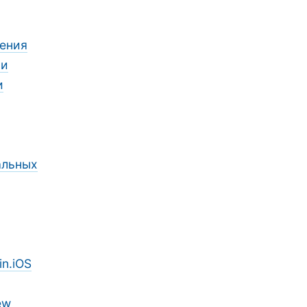
ения
ии
и
альных
n.iOS
ew