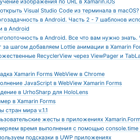
учение изображения по URL в Xamarin.iOS
 открыть Visual Studio Code из терминала в macOS?
гозадачность в Android. Часть 2 - 7 шаблонов ис
 в Android
гопоточность в Android. Все что вам нужно знать. 
 за шагом добавляем Lottie анимации в Xamarin F
жественные RecyclerView через ViewPager и TabLa
адка Xamarin Forms WebView в Chrome
олнение JavaScript в WebView Xamarin Forms
дение в UrhoSharp для HoloLens
мер в Xamarin Forms
ы стран мира v.1.1
ьзовательские жесты в приложениях Xamarin.For
еряем время выполнения с помощью console.time 
пользуем подсказки в UWP приложениях