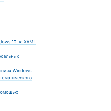
dows 10 на XAML
ерсальных
ениях Windows
атематического
 помощью