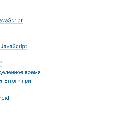
vaScript
JavaScript
#
деленное время
r Error» при
roid