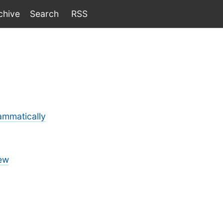
chive
Search
RSS
ammatically
ew