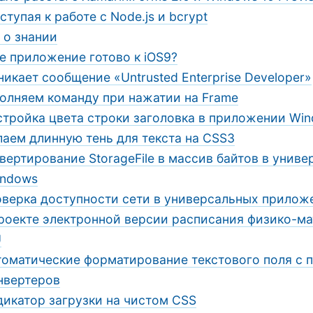
ступая к работе с Node.js и bcrypt
 о знании
е приложение готово к iOS9?
никает сообщение «Untrusted Enterprise Developer»
олняем команду при нажатии на Frame
стройка цвета строки заголовка в приложении Win
аем длинную тень для текста на CSS3
вертирование StorageFile в массив байтов в унив
indows
верка доступности сети в универсальных прилож
роекте электронной версии расписания физико-м
U
томатические форматирование текстового поля с
нвертеров
дикатор загрузки на чистом CSS